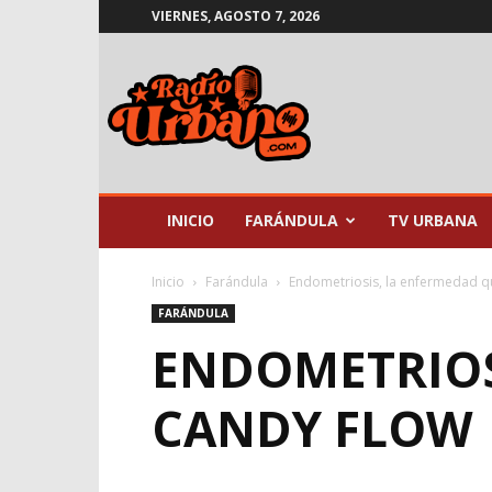
VIERNES, AGOSTO 7, 2026
Radio
Urbano
INICIO
FARÁNDULA
TV URBANA
Inicio
Farándula
Endometriosis, la enfermedad 
FARÁNDULA
ENDOMETRIOS
CANDY FLOW