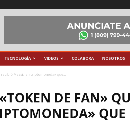
TECNOLOGÍA
VIDEOS
COLABORA
NOSOTROS
 recibió Messi, la «criptomoneda» que...
«TOKEN DE FAN» QU
RIPTOMONEDA» QUE U