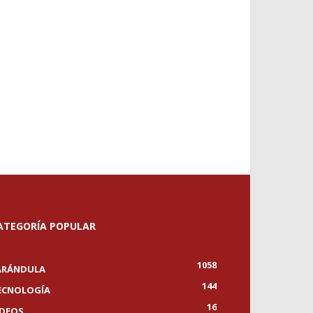
ATEGORÍA POPULAR
1058
ARÁNDULA
144
ECNOLOGÍA
16
IDEOS