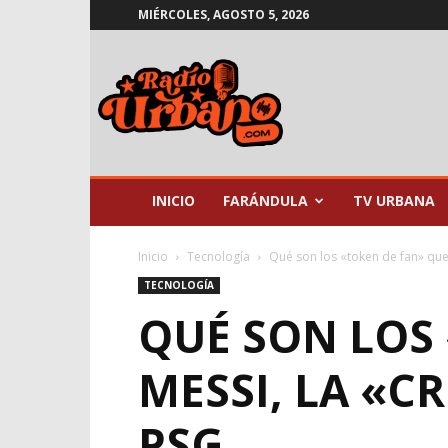
MIÉRCOLES, AGOSTO 5, 2026
Radio
Urbano
INICIO
FARÁNDULA
TV URBANA
Inicio
Tecnología
Qué son los «token de fan» que
TECNOLOGÍA
QUÉ SON LOS 
MESSI, LA «C
PSG