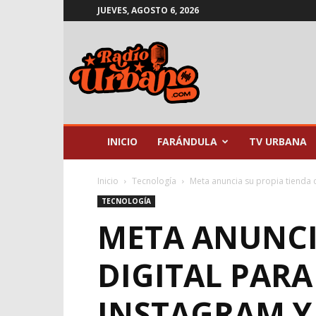
JUEVES, AGOSTO 6, 2026
Radio
Urbano
INICIO
FARÁNDULA
TV URBANA
Inicio
Tecnología
Meta anuncia su propia tienda d
TECNOLOGÍA
META ANUNCI
DIGITAL PARA
INSTAGRAM Y