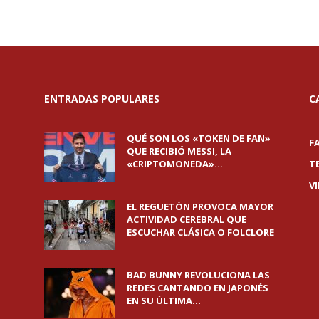
ENTRADAS POPULARES
C
QUÉ SON LOS «TOKEN DE FAN»
F
QUE RECIBIÓ MESSI, LA
«CRIPTOMONEDA»...
T
V
EL REGUETÓN PROVOCA MAYOR
ACTIVIDAD CEREBRAL QUE
ESCUCHAR CLÁSICA O FOLCLORE
BAD BUNNY REVOLUCIONA LAS
REDES CANTANDO EN JAPONÉS
EN SU ÚLTIMA...