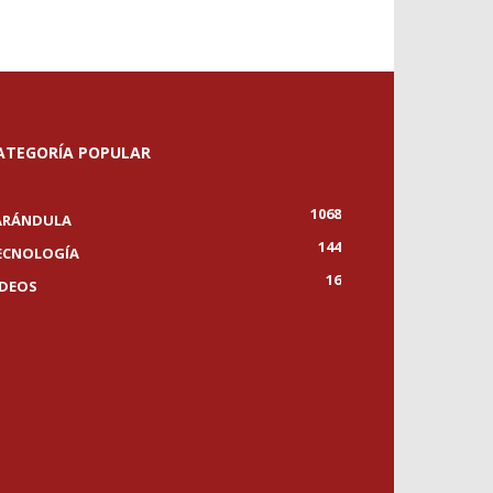
ATEGORÍA POPULAR
1068
ARÁNDULA
144
ECNOLOGÍA
16
IDEOS