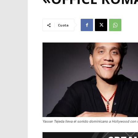
Cuota
Yasser Tejeda lleva el sonido dominicano a Hollywood con 