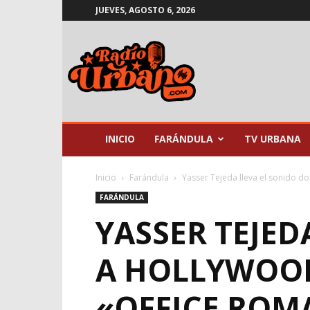
JUEVES, AGOSTO 6, 2026
Radio
Urbano
INICIO
FARÁNDULA
TV URBANA
Inicio
Farándula
Yasser Tejeda lleva el sonido do
FARÁNDULA
YASSER TEJE
A HOLLYWOOD
«OFFICE ROM