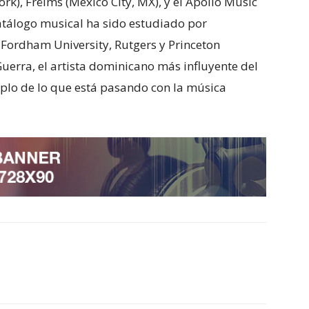
k), Frëims (Mexico City, MX), y el Apollo Music
atálogo musical ha sido estudiado por
Fordham University, Rutgers y Princeton
Guerra, el artista dominicano más influyente del
plo de lo que está pasando con la música