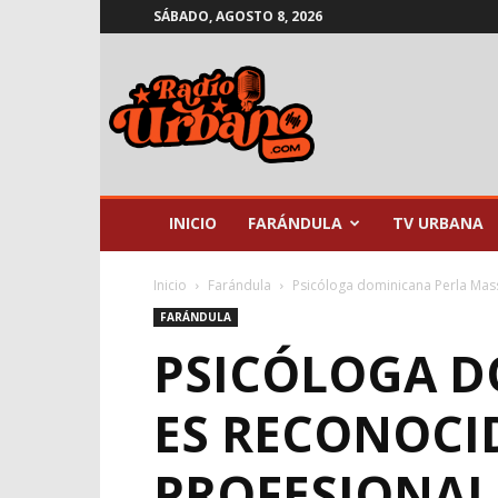
SÁBADO, AGOSTO 8, 2026
Radio
Urbano
INICIO
FARÁNDULA
TV URBANA
Inicio
Farándula
Psicóloga dominicana Perla Mass
FARÁNDULA
PSICÓLOGA D
ES RECONOCI
PROFESIONAL