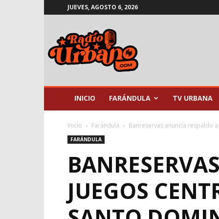
JUEVES, AGOSTO 6, 2026
Radio
Urbano
INICIO
FARÁNDULA
TV URBANA
Inicio
Farándula
Banreservas anuncia respaldo a 
FARÁNDULA
BANRESERVAS
JUEGOS CENT
SANTO DOMI