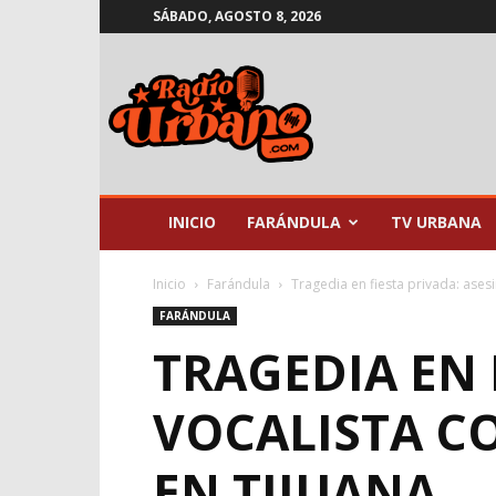
SÁBADO, AGOSTO 8, 2026
Radio
Urbano
INICIO
FARÁNDULA
TV URBANA
Inicio
Farándula
Tragedia en fiesta privada: ase
FARÁNDULA
TRAGEDIA EN 
VOCALISTA C
EN TIJUANA