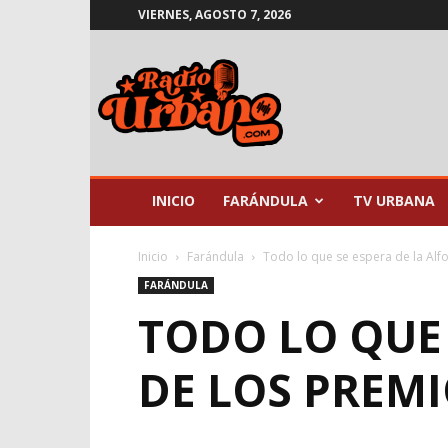
VIERNES, AGOSTO 7, 2026
Radio
Urbano
INICIO
FARÁNDULA
TV URBANA
Inicio
Farándula
Todo lo que se espera de la Alf
FARÁNDULA
TODO LO QUE 
DE LOS PREM