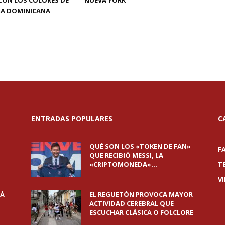
CON LOS COLORES DE
NUEVA YORK
RA DOMINICANA
ENTRADAS POPULARES
C
QUÉ SON LOS «TOKEN DE FAN»
F
QUE RECIBIÓ MESSI, LA
«CRIPTOMONEDA»...
T
V
RÁ
EL REGUETÓN PROVOCA MAYOR
ACTIVIDAD CEREBRAL QUE
ESCUCHAR CLÁSICA O FOLCLORE