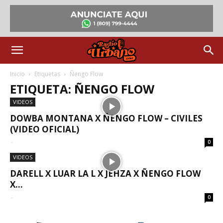
Inicio
Etiquetas
Ñengo Flow
ETIQUETA: ÑENGO FLOW
VIDEOS
DOWBA MONTANA X ÑENGO FLOW – CIVILES
(VIDEO OFICIAL)
-
0
VIDEOS
DARELL X LUAR LA L X JEHZA X ÑENGO FLOW
X...
-
0