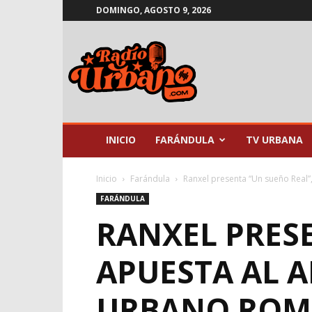
DOMINGO, AGOSTO 9, 2026
Radio
Urbano
INICIO
FARÁNDULA
TV URBANA
Inicio
Farándula
Ranxel presenta “Un sueño Real”,
FARÁNDULA
RANXEL PRES
APUESTA AL A
URBANO ROM