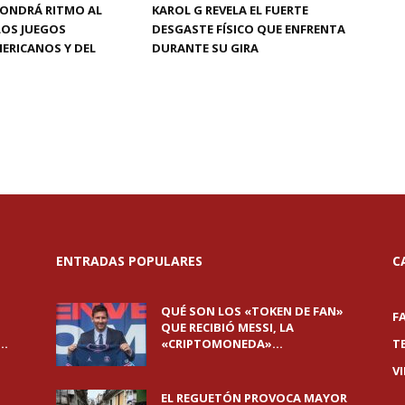
PONDRÁ RITMO AL
KAROL G REVELA EL FUERTE
 LOS JUEGOS
DESGASTE FÍSICO QUE ENFRENTA
ERICANOS Y DEL
DURANTE SU GIRA
ENTRADAS POPULARES
C
QUÉ SON LOS «TOKEN DE FAN»
F
QUE RECIBIÓ MESSI, LA
..
«CRIPTOMONEDA»...
T
V
EL REGUETÓN PROVOCA MAYOR