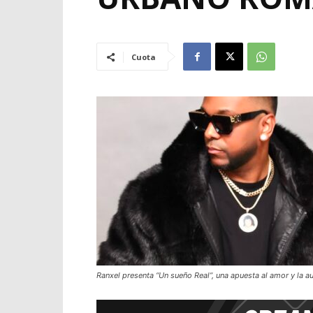
Cuota
Ranxel presenta “Un sueño Real”, una apuesta al amor y la a