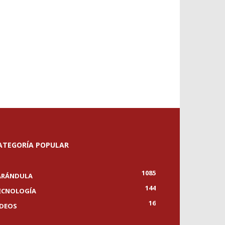
ATEGORÍA POPULAR
1085
ARÁNDULA
144
ECNOLOGÍA
16
IDEOS