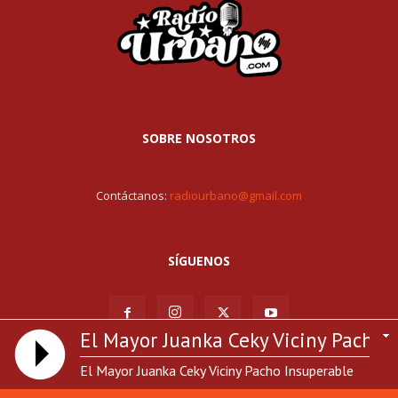
SOBRE NOSOTROS
Contáctanos:
radiourbano@gmail.com
SÍGUENOS
El Mayor Juanka Ceky Viciny Pacho I
El Mayor Juanka Ceky Viciny Pacho Insuperable
© Todos los derechos reservados RadioUrbano.com | Hosting por:
Haraca Musicologo Pablo ChillE VAYASE DE AHI
GrupoStreaming.com