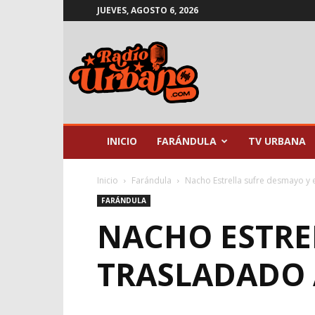
JUEVES, AGOSTO 6, 2026
Radio
Urbano
INICIO
FARÁNDULA
TV URBANA
Inicio
Farándula
Nacho Estrella sufre desmayo y 
FARÁNDULA
NACHO ESTRE
TRASLADADO 