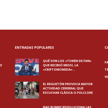
ENTRADAS POPULARES
C
QUÉ SON LOS «TOKEN DE FAN»
F
DO
QUE RECIBIÓ MESSI, LA
«CRIPTOMONEDA»...
T
V
EL REGUETÓN PROVOCA MAYOR
ACTIVIDAD CEREBRAL QUE
ESCUCHAR CLÁSICA O FOLCLORE
BAD BUNNY REVOLUCIONA LAS