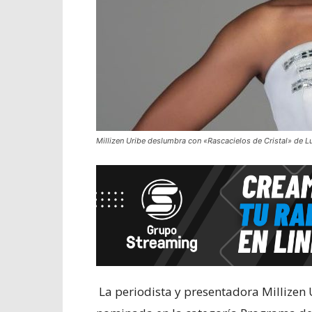
Millizen Uribe deslumbra con «Rascacielos de Cristal» de 
La periodista y presentadora Millizen U