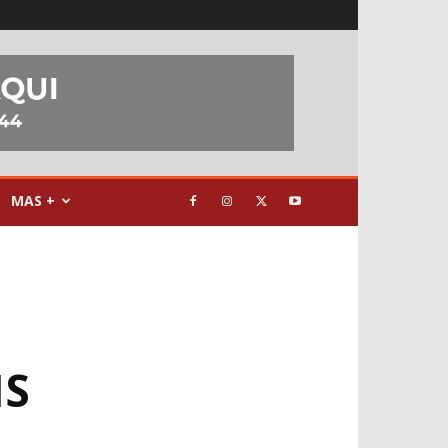
MAS +
IS