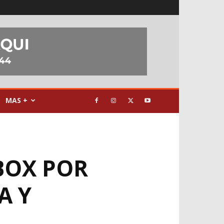
MAS +
BOX POR
A Y