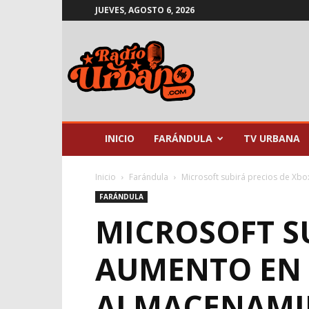
JUEVES, AGOSTO 6, 2026
Radio
Urbano
INICIO
FARÁNDULA
TV URBANA
Inicio
Farándula
Microsoft subirá precios de Xbo
FARÁNDULA
MICROSOFT S
AUMENTO EN 
ALMACENAMI