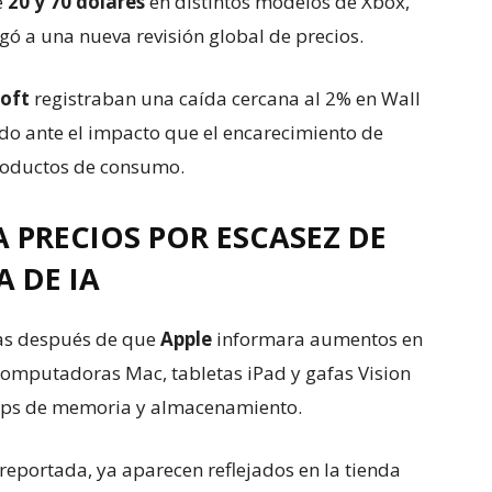
e
20 y 70 dólares
en distintos modelos de Xbox,
gó a una nueva revisión global de precios.
oft
registraban una caída cercana al 2% en Wall
ado ante el impacto que el encarecimiento de
roductos de consumo.
 PRECIOS POR ESCASEZ DE
 DE IA
ras después de que
Apple
informara aumentos en
 computadoras Mac, tabletas iPad y gafas Vision
hips de memoria y almacenamiento.
reportada, ya aparecen reflejados en la tienda