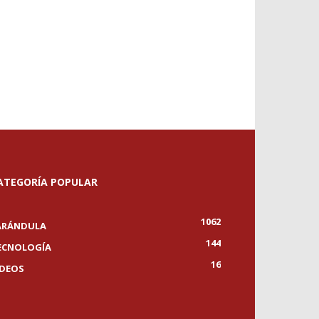
ATEGORÍA POPULAR
1062
ARÁNDULA
144
ECNOLOGÍA
16
IDEOS