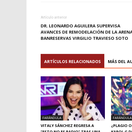
Artículo anterior
DR. LEONARDO AGUILERA SUPERVISA
AVANCES DE REMODELACIÓN DE LA AREN
BANRESERVAS VIRGILIO TRAVIESO SOTO
ARTÍCULOS RELACIONADOS
MÁS DEL A
FARÁNDULA
FARÁNDULA
VITALY SÁNCHEZ REGRESA A
¿PLAGIO O
“ESTO NO ES RADIO” TRAS UNA
KAROL G D