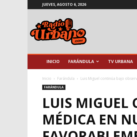
JUEVES, AGOSTO 6, 2026
Radio
Urbano
INICIO
FARÁNDULA
TV URBANA
Inicio
Farándula
Luis Miguel continúa bajo obse
FARÁNDULA
LUIS MIGUEL
MÉDICA EN N
FAVORABLEM