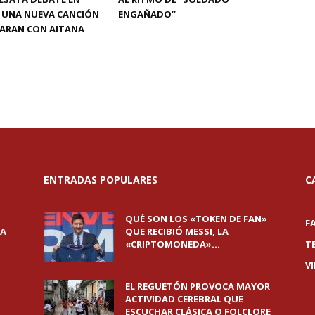
 UNA NUEVA CANCIÓN
ENGAÑADO”
ARAN CON AITANA
ENTRADAS POPULARES
C
QUÉ SON LOS «TOKEN DE FAN»
F
NA
QUE RECIBIÓ MESSI, LA
«CRIPTOMONEDA»...
T
V
EL REGUETÓN PROVOCA MAYOR
ACTIVIDAD CEREBRAL QUE
ESCUCHAR CLÁSICA O FOLCLORE