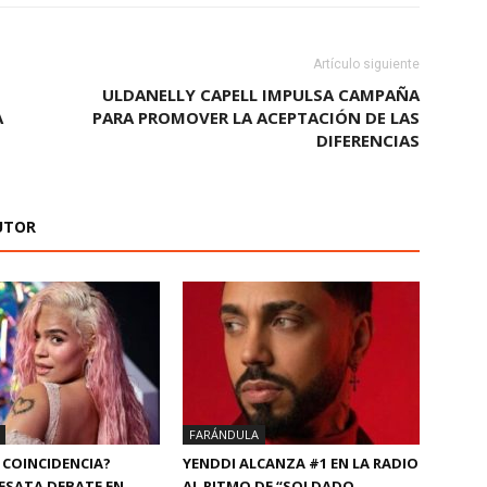
Artículo siguiente
ULDANELLY CAPELL IMPULSA CAMPAÑA
A
PARA PROMOVER LA ACEPTACIÓN DE LAS
DIFERENCIAS
UTOR
FARÁNDULA
 COINCIDENCIA?
YENDDI ALCANZA #1 EN LA RADIO
ESATA DEBATE EN
AL RITMO DE “SOLDADO