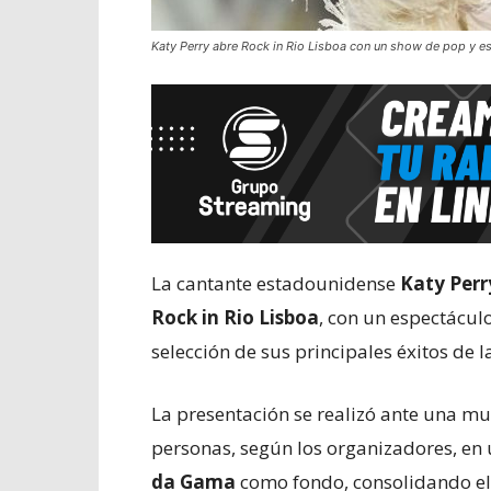
Katy Perry abre Rock in Rio Lisboa con un show de pop y est
La cantante estadounidense
Katy Perr
Rock in Rio Lisboa
, con un espectácul
selección de sus principales éxitos de 
La presentación se realizó ante una m
personas, según los organizadores, en 
da Gama
como fondo, consolidando el