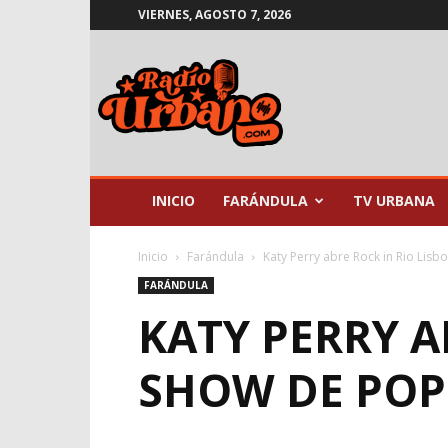
VIERNES, AGOSTO 7, 2026
Radio
Urbano
INICIO
FARÁNDULA
TV URBANA
Inicio
Farándula
Katy Perry abre Rock in Rio Lisb
FARÁNDULA
KATY PERRY A
SHOW DE POP 