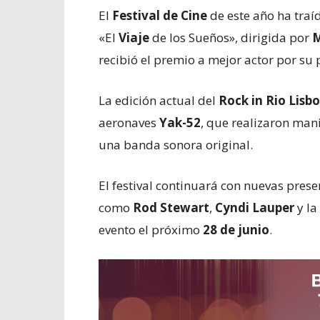
El
Festival de Cine
de este año ha traí
«El
Viaje
de los Sueños», dirigida por
M
recibió el premio a mejor actor por su
La edición actual del
Rock in Rio Lisb
aeronaves
Yak-52
, que realizaron man
una banda sonora original.
El festival continuará con nuevas pres
como
Rod Stewart
,
Cyndi Lauper
y la
evento el próximo
28 de junio
.