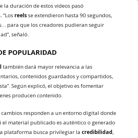
e la duración de estos videos pasó
. “Los
reels
se extendieron hasta 90 segundos,
s… para que los creadores pudieran seguir
ad”, señaló.
DE POPULARIDAD
l
también dará mayor relevancia a las
entarios, contenidos guardados y compartidos,
ta”. Según explicó, el objetivo es fomentar
enes producen contenido.
s cambios responden a un entorno digital donde
 si el material publicado es auténtico o generado
 la plataforma busca privilegiar la
credibilidad
,