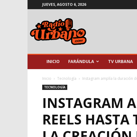
JUEVES, AGOSTO 6, 2026
Radio
Urbano
INICIO
FARÁNDULA
TV URBANA
Inicio
Tecnología
Instagram amplía la duración de 
TECNOLOGÍA
INSTAGRAM A
REELS HASTA
LA CREACIÓN