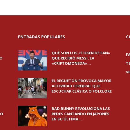
ENTRADAS POPULARES
C
QUÉ SON LOS «TOKEN DE FAN»
F
DO
QUE RECIBIÓ MESSI, LA
«CRIPTOMONEDA»...
T
V
EL REGUETÓN PROVOCA MAYOR
ACTIVIDAD CEREBRAL QUE
ESCUCHAR CLÁSICA O FOLCLORE
BAD BUNNY REVOLUCIONA LAS
DO
REDES CANTANDO EN JAPONÉS
EN SU ÚLTIMA...