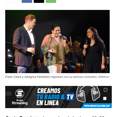
Frank Ceara y Adalgisa Pantaleón regresan con su exitoso concierto «Íntimo»