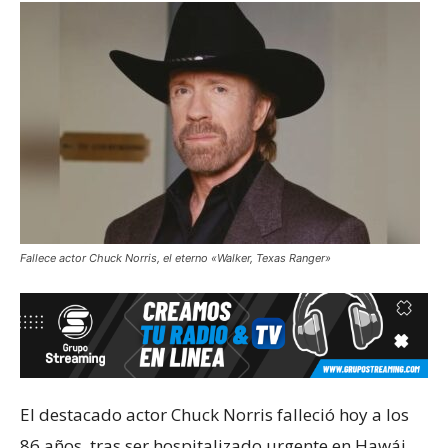
Fallece actor Chuck Norris, el eterno «Walker, Texas Ranger»
El destacado actor Chuck Norris falleció hoy a los
86 años, tras ser hospitalizado urgente en Hawái,