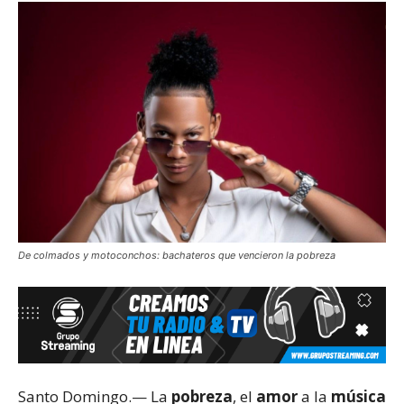
De colmados y motoconchos: bachateros que vencieron la pobreza
Santo Domingo.— La
pobreza
, el
amor
a la
música