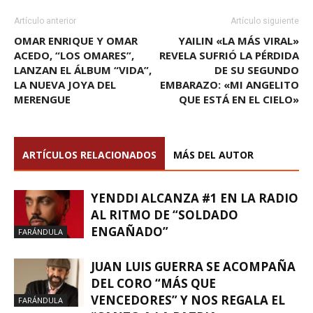
Artículo anterior
Artículo siguiente
OMAR ENRIQUE Y OMAR
YAILIN «LA MÁS VIRAL»
ACEDO, “LOS OMARES”,
REVELA SUFRIÓ LA PÉRDIDA
LANZAN EL ÁLBUM “VIDA”,
DE SU SEGUNDO
LA NUEVA JOYA DEL
EMBARAZO: «MI ANGELITO
MERENGUE
QUE ESTÁ EN EL CIELO»
ARTÍCULOS RELACIONADOS
MÁS DEL AUTOR
YENDDI ALCANZA #1 EN LA RADIO
AL RITMO DE “SOLDADO
ENGAÑADO”
FARÁNDULA
JUAN LUIS GUERRA SE ACOMPAÑA
DEL CORO “MÁS QUE
VENCEDORES” Y NOS REGALA EL
FARÁNDULA