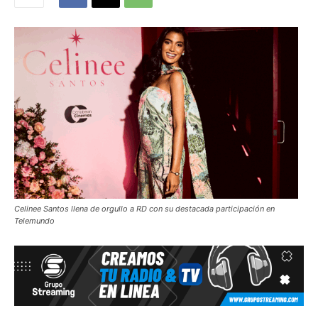
Celinee Santos llena de orgullo a RD con su destacada participación en
Telemundo