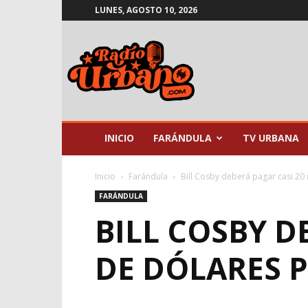
LUNES, AGOSTO 10, 2026
Radio
Urbano
INICIO
FARÁNDULA
TV URBANA
Inicio
Farándula
Bill Cosby deberá pagar casi 20 
FARÁNDULA
BILL COSBY D
DE DÓLARES P