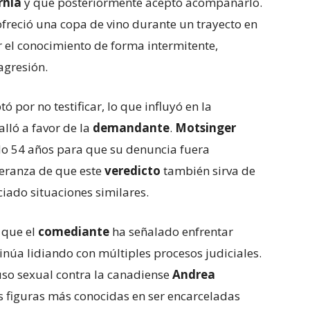
rnia
y que posteriormente aceptó acompañarlo.
ofreció una copa de vino durante un trayecto en
r el conocimiento de forma intermitente,
agresión.
tó por no testificar, lo que influyó en la
alló a favor de la
demandante
.
Motsinger
do 54 años para que su denuncia fuera
peranza de que este
veredicto
también sirva de
ado situaciones similares.
l que el
comediante
ha señalado enfrentar
inúa lidiando con múltiples procesos judiciales.
so sexual contra la canadiense
Andrea
as figuras más conocidas en ser encarceladas