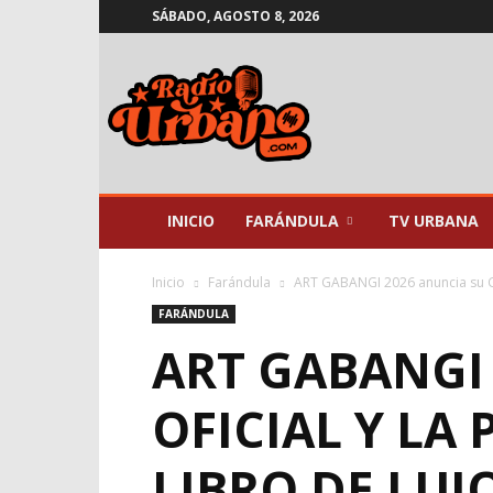
SÁBADO, AGOSTO 8, 2026
Radio
Urbano
INICIO
FARÁNDULA
TV URBANA
Inicio
Farándula
ART GABANGI 2026 anuncia su Gal
FARÁNDULA
ART GABANGI
OFICIAL Y LA
LIBRO DE LUJ